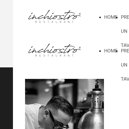
HOME
PR
UN
TA
HOME
PR
UN
TA